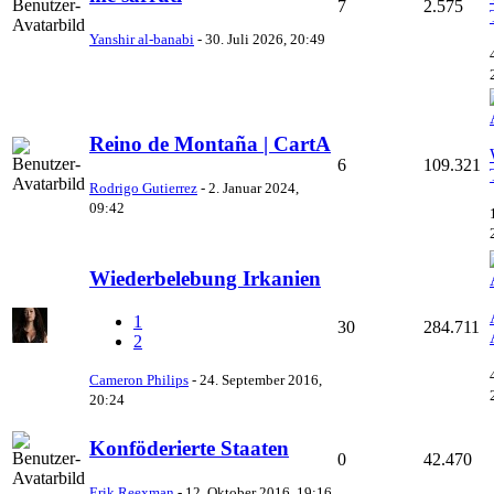
7
2.575
Yanshir al-banabi
-
30. Juli 2026, 20:49
Reino de Montaña | CartA
6
109.321
Rodrigo Gutierrez
-
2. Januar 2024,
09:42
Wiederbelebung Irkanien
1
30
284.711
2
Cameron Philips
-
24. September 2016,
20:24
Konföderierte Staaten
0
42.470
Erik Reexman
-
12. Oktober 2016, 19:16