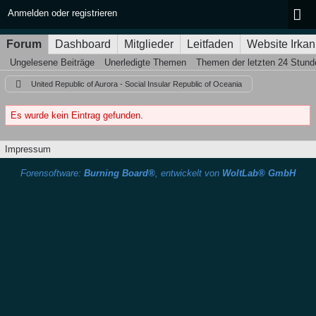
Anmelden oder registrieren
Forum
Dashboard
Mitglieder
Leitfaden
Website Irkan
Ungelesene Beiträge
Unerledigte Themen
Themen der letzten 24 Stund
United Republic of Aurora - Social Insular Republic of Oceania
Es wurde kein Eintrag gefunden.
Impressum
Forensoftware:
Burning Board®
, entwickelt von
WoltLab® GmbH