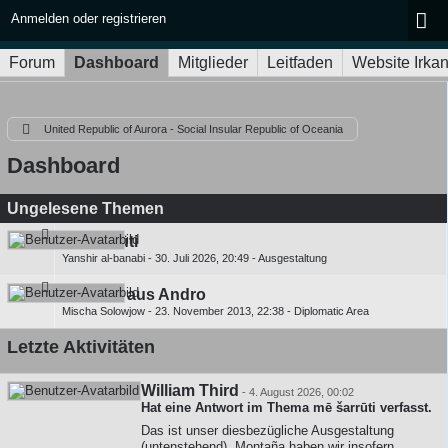
Anmelden oder registrieren
Forum
Dashboard
Mitglieder
Leitfaden
Website Irka
United Republic of Aurora - Social Insular Republic of Oceania
Dashboard
Ungelesene Themen
mē šarrūti
Yanshir al-banabi
-
30. Juli 2026, 20:49
-
Ausgestaltung
Ankunft aus Andro
Mischa Solowjow
-
23. November 2013, 22:38
-
Diplomatic Area
Letzte Aktivitäten
William Third
-
4. August 2026, 00:02
Hat eine Antwort im Thema
mē šarrūti
verfasst.
Das ist unser diesbezügliche Ausgestaltung
(untenstehend). Montaña haben wir insofern