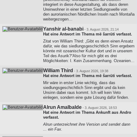
integriert in diese Ausgestaltung, als dass deren
Ureinwohner in einer letzten Siedlungswelle von
den aurorianischen Nördlichen Inseln nach Montaña
weitergezogen…
Yanshir al-banabi
-
3. August 2026, 21:14
Hat eine Antwort im Thema
mē šarrūti
verfasst.
Zitat von William Third: „Gibt es denn einen Ansatz
dafür, wie das siedlungsgeschichtlich Sinn ergebem
könnte mit ozeanischer Kultur dort und in unserem
Teil des Asurik?“Also für mich gibt es drei
Möglichkeiten: I. Kein Zusammenhang. Ozeanien…
William Third
-
3. August 2026, 19:38
Hat eine Antwort im Thema
mē šarrūti
verfasst.
Mir wäre in erster Linie wichtig, dass das
siedlungsgeschichtlich Sinn ergibt und da kein
Unsinn dabei raus kommt. Ich will kein Veto
einlegen, sondern eine gute Lösung dafür finden.
Alrun Amalbalde
-
3. August 2026, 18:53
Hat eine Antwort im Thema
Ankunft aus Andro
verfasst.
Alrun unterzeichnet ihre Version und sendet dann
... ein Fax.