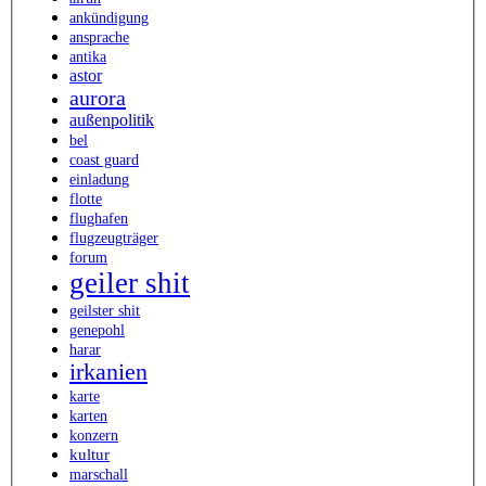
ankündigung
ansprache
antika
astor
aurora
außenpolitik
bel
coast guard
einladung
flotte
flughafen
flugzeugträger
forum
geiler shit
geilster shit
genepohl
harar
irkanien
karte
karten
konzern
kultur
marschall