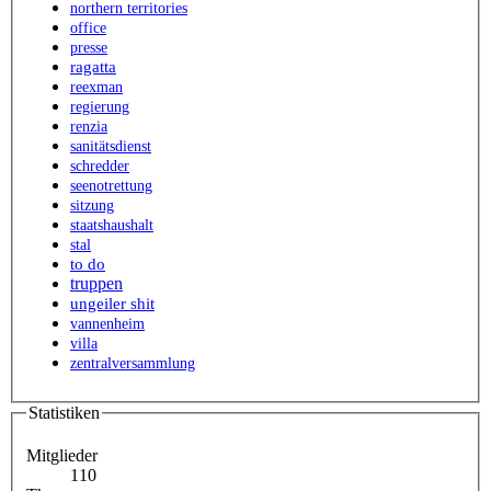
northern territories
office
presse
ragatta
reexman
regierung
renzia
sanitätsdienst
schredder
seenotrettung
sitzung
staatshaushalt
stal
to do
truppen
ungeiler shit
vannenheim
villa
zentralversammlung
Statistiken
Mitglieder
110