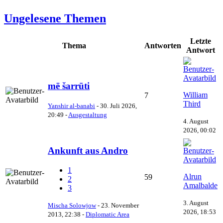
Ungelesene Themen
Letzte
Thema
Antworten
Antwort
mē šarrūti
William
7
Third
Yanshir al-banabi
-
30. Juli 2026,
20:49
-
Ausgestaltung
4. August
2026, 00:02
Ankunft aus Andro
1
Alrun
59
2
Amalbalde
3
3. August
Mischa Solowjow
-
23. November
2026, 18:53
2013, 22:38
-
Diplomatic Area