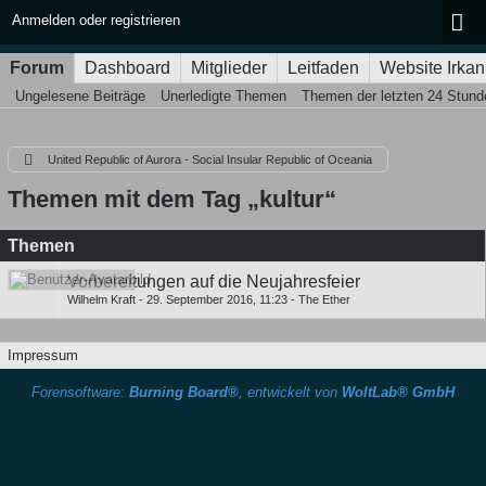
Anmelden oder registrieren
Forum
Dashboard
Mitglieder
Leitfaden
Website Irkan
Ungelesene Beiträge
Unerledigte Themen
Themen der letzten 24 Stund
United Republic of Aurora - Social Insular Republic of Oceania
Themen mit dem Tag „kultur“
Themen
Vorbereitungen auf die Neujahresfeier
Wilhelm Kraft
-
29. September 2016, 11:23
-
The Ether
Impressum
Forensoftware:
Burning Board®
, entwickelt von
WoltLab® GmbH