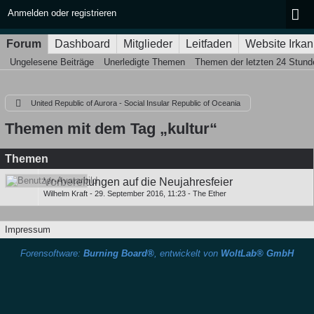
Anmelden oder registrieren
Forum
Dashboard
Mitglieder
Leitfaden
Website Irkan
Ungelesene Beiträge
Unerledigte Themen
Themen der letzten 24 Stund
United Republic of Aurora - Social Insular Republic of Oceania
Themen mit dem Tag „kultur“
Themen
Vorbereitungen auf die Neujahresfeier
Wilhelm Kraft
-
29. September 2016, 11:23
-
The Ether
Impressum
Forensoftware:
Burning Board®
, entwickelt von
WoltLab® GmbH