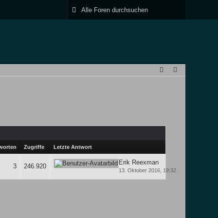
worten
Zugriffe
Letzte Antwort
Erik Reexman
3
246.920
13. Oktober 2016, 19:32