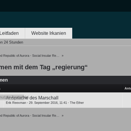
Leitfaden
Website Irkanien
en 24 Stunden
 Republic of Aurora - Social Insular Republic of Oceania
»
men mit dem Tag „regierung“
men
a
Ant
Ansprache des Marschall
Erik Reexman
-
29. September 2016, 11:41
-
The Ether
 Republic of Aurora - Social Insular Republic of Oceania
»