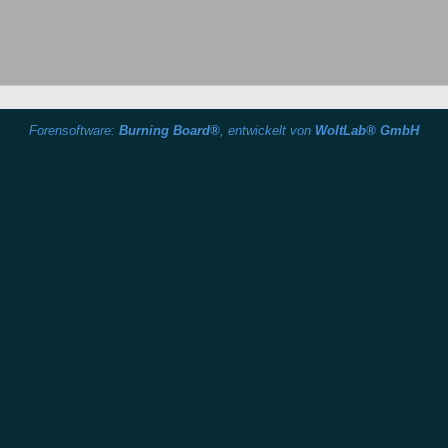
Forensoftware:
Burning Board®
, entwickelt von
WoltLab® GmbH