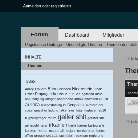
Anmelden oder registrieren
Forum
Dashboard
Mitglieder
Ungelesene Beiträge
Unerledigte Themen
Themen der letzt
INHALTE
United
Themen
The
TAGS
The
Nicenstein
Büro
Aurey
Blóðorn
Leitfaden
Onak
Them
Propaganda
Order
Urlaub
Zur See
agitation
alrun
astor
ankündigung
ansgar
ansprache
antika
anwesen
aurora
außenpolitik
ausgestaltung
avatare
bel
coast guard
einladung
falke
feier
flotte
flughafen
2016
geiler shit
flugzeugträger
forum
geilster shit
United
irkanien
genepohl
harar
karte
karten
kartografie
kultur
konzern
marschall
neujahr
northern territories
ragatta
office
presse
raumfahrt
reexman
regierung