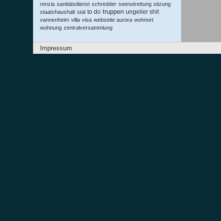
renzia
sanitätsdienst
schredder
seenotrettung
sitzung
truppen
to do
ungeiler shit
staatshaushalt
stal
vannenheim
villa
visa
webseite aurora
wohnort
wohnung
zentralversammlung
Impressum