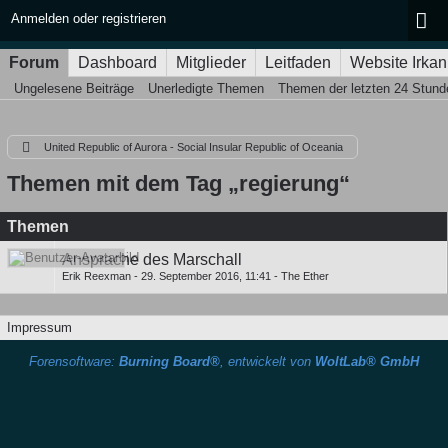
Anmelden oder registrieren
Forum
Dashboard
Mitglieder
Leitfaden
Website Irkan
Ungelesene Beiträge
Unerledigte Themen
Themen der letzten 24 Stund
United Republic of Aurora - Social Insular Republic of Oceania
Themen mit dem Tag „regierung“
Themen
Ansprache des Marschall
Erik Reexman
-
29. September 2016, 11:41
-
The Ether
Impressum
Forensoftware:
Burning Board®
, entwickelt von
WoltLab® GmbH