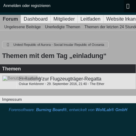
Anmelden oder registrieren
Forum
Dashboard
Mitglieder
Leitfaden
Website Irkan
Ungelesene Beiträge
Unerledigte Themen
Themen der letzten 24 Stund
United Republic of Aurora - Social Insular Republic of Oceania
Themen mit dem Tag „einladung“
Themen
Einladung zur Flugzeugträger-Regatta
Oskar Kerkbrenr
-
29. September 2016, 21:40
-
The Ether
Impressum
Forensoftware:
Burning Board®
, entwickelt von
WoltLab® GmbH