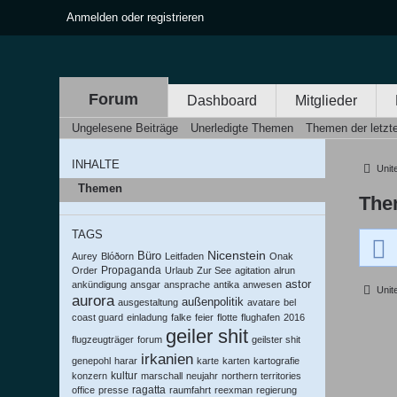
Anmelden oder registrieren
Forum
Dashboard
Mitglieder
Ungelesene Beiträge
Unerledigte Themen
Themen der letzt
INHALTE
United
Themen
The
TAGS
Nicenstein
Büro
Aurey
Blóðorn
Leitfaden
Onak
Propaganda
Order
Urlaub
Zur See
agitation
alrun
astor
ankündigung
ansgar
ansprache
antika
anwesen
United
aurora
außenpolitik
ausgestaltung
avatare
bel
coast guard
einladung
falke
feier
flotte
flughafen
2016
geiler shit
flugzeugträger
forum
geilster shit
irkanien
genepohl
harar
karte
karten
kartografie
kultur
konzern
marschall
neujahr
northern territories
ragatta
office
presse
raumfahrt
reexman
regierung