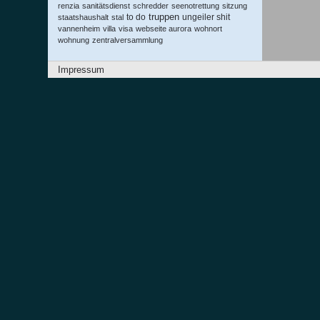
renzia
sanitätsdienst
schredder
seenotrettung
sitzung
truppen
to do
ungeiler shit
staatshaushalt
stal
vannenheim
villa
visa
webseite aurora
wohnort
wohnung
zentralversammlung
Impressum