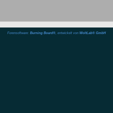
Forensoftware:
Burning Board®
, entwickelt von
WoltLab® GmbH