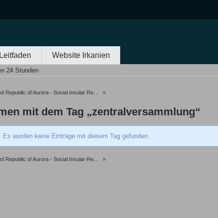
Leitfaden
Website Irkanien
en 24 Stunden
 Republic of Aurora - Social Insular Republic of Oceania
»
men mit dem Tag „zentralversammlung“
Es wurden keine Einträge mit diesem Tag gefunden.
 Republic of Aurora - Social Insular Republic of Oceania
»