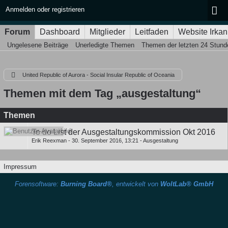
Anmelden oder registrieren
Forum
Dashboard
Mitglieder
Leitfaden
Website Irkan
Ungelesene Beiträge
Unerledigte Themen
Themen der letzten 24 Stund
United Republic of Aurora - Social Insular Republic of Oceania
Themen mit dem Tag „ausgestaltung“
Themen
To do List der Ausgestaltungskommission Okt 2016
Erik Reexman
-
30. September 2016, 13:21
-
Ausgestaltung
Impressum
Forensoftware:
Burning Board®
, entwickelt von
WoltLab® GmbH