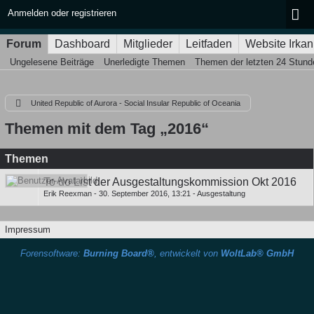
Anmelden oder registrieren
Forum
Dashboard
Mitglieder
Leitfaden
Website Irkan
Ungelesene Beiträge
Unerledigte Themen
Themen der letzten 24 Stund
United Republic of Aurora - Social Insular Republic of Oceania
Themen mit dem Tag „2016“
Themen
To do List der Ausgestaltungskommission Okt 2016
Erik Reexman
-
30. September 2016, 13:21
-
Ausgestaltung
Impressum
Forensoftware:
Burning Board®
, entwickelt von
WoltLab® GmbH