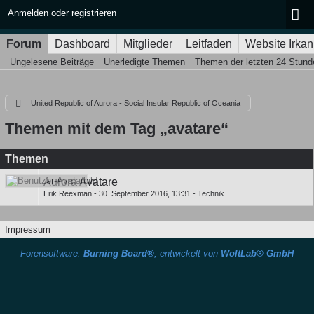
Anmelden oder registrieren
Forum
Dashboard
Mitglieder
Leitfaden
Website Irkan
Ungelesene Beiträge
Unerledigte Themen
Themen der letzten 24 Stund
United Republic of Aurora - Social Insular Republic of Oceania
Themen mit dem Tag „avatare“
Themen
Aurora Avatare
Erik Reexman
-
30. September 2016, 13:31
-
Technik
Impressum
Forensoftware:
Burning Board®
, entwickelt von
WoltLab® GmbH