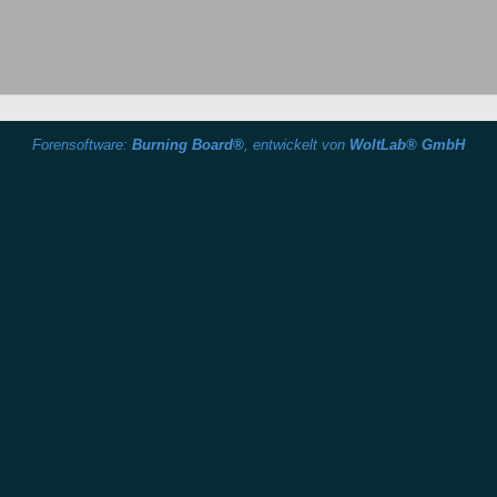
Forensoftware:
Burning Board®
, entwickelt von
WoltLab® GmbH