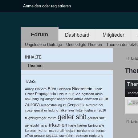
Anmelden oder registrieren
Forum
Dashboard
Mitglieder
Ungelesene Beiträge
Unerledigte Themen
Themen der letzt
INHALTE
United
Themen
The
TAGS
The
Nicenstein
Büro
Aurey
Blóðorn
Leitfaden
Onak
Them
Propaganda
Order
Urlaub
Zur See
agitation
alrun
astor
ankündigung
ansgar
ansprache
antika
anwesen
aurora
außenpolitik
ausgestaltung
avatare
bel
coast guard
einladung
falke
feier
flotte
flughafen
2016
geiler shit
flugzeugträger
forum
geilster shit
United
irkanien
genepohl
harar
karte
karten
kartografie
kultur
konzern
marschall
neujahr
northern territories
ragatta
office
presse
raumfahrt
reexman
regierung