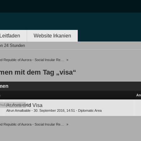
Leitfaden
Website Irkanien
en 24 Stunden
 Republic of Aurora - Social Insular Republic of Oceania
»
men mit dem Tag „visa“
men
a
An
Aurora und Visa
Alrun Amalbalde
-
30. September 2016, 14:51
-
Diplomatic Area
 Republic of Aurora - Social Insular Republic of Oceania
»