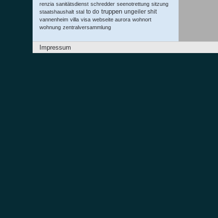
renzia
sanitätsdienst
schredder
seenotrettung
sitzung
truppen
to do
ungeiler shit
staatshaushalt
stal
vannenheim
villa
visa
webseite aurora
wohnort
wohnung
zentralversammlung
Impressum