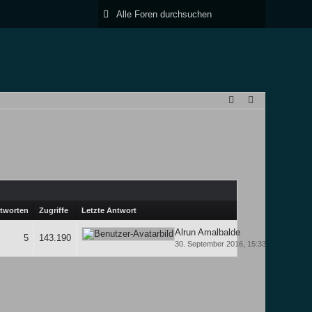
tworten
Zugriffe
Letzte Antwort
Alrun Amalbalde
5
143.190
30. September 2016, 15:33