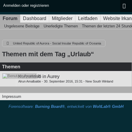
Anmelden oder registrieren
Forum
Dashboard
Mitglieder
Leitfaden
Website Irkan
Ungelesene Beiträge
Unerledigte Themen
Themen der letzten 24 Stund
United Republic of Aurora - Social Insular Republic of Oceania
Themen mit dem Tag „Urlaub“
Themen
Kurzurlaub in Aurey
Alrun Amalbalde
-
30. September 2016, 15:31
-
New South Winland
Impressum
Forensoftware:
Burning Board®
, entwickelt von
WoltLab® GmbH