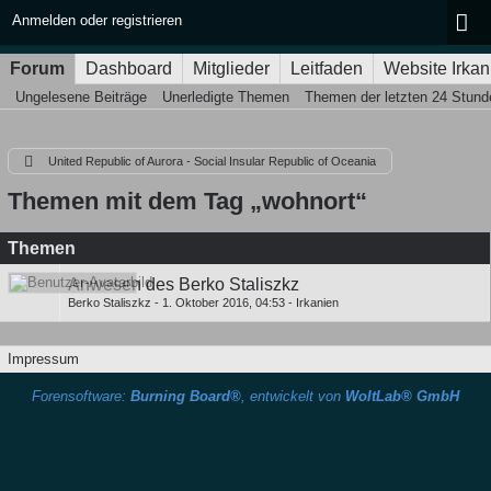
Anmelden oder registrieren
Forum
Dashboard
Mitglieder
Leitfaden
Website Irkan
Ungelesene Beiträge
Unerledigte Themen
Themen der letzten 24 Stund
United Republic of Aurora - Social Insular Republic of Oceania
Themen mit dem Tag „wohnort“
Themen
Anwesen des Berko Staliszkz
Berko Staliszkz
-
1. Oktober 2016, 04:53
-
Irkanien
Impressum
Forensoftware:
Burning Board®
, entwickelt von
WoltLab® GmbH