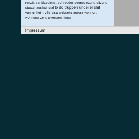
renzia
sanitätsdienst
schredder
seenotrettung
sitzung
truppen
to do
ungeiler shit
staatshaushalt
stal
vannenheim
villa
visa
webseite aurora
wohnort
wohnung
zentralversammlung
Impressum