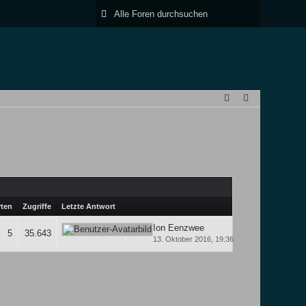
ten
Zugriffe
Letzte Antwort
Ion Eenzwee
5
35.643
13. Oktober 2016, 19:36