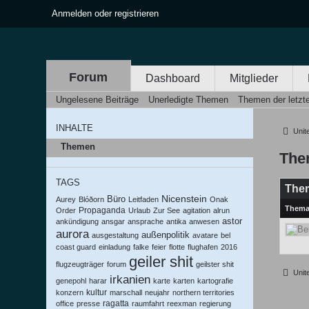
Anmelden oder registrieren
Forum
Dashboard
Mitglieder
Ungelesene Beiträge
Unerledigte Themen
Themen der letzt
INHALTE
United
Themen
The
TAGS
The
Nicenstein
Büro
Aurey
Blóðorn
Leitfaden
Onak
Them
Propaganda
Order
Urlaub
Zur See
agitation
alrun
astor
ankündigung
ansgar
ansprache
antika
anwesen
aurora
außenpolitik
ausgestaltung
avatare
bel
coast guard
einladung
falke
feier
flotte
flughafen
2016
geiler shit
flugzeugträger
forum
geilster shit
United
irkanien
genepohl
harar
karte
karten
kartografie
kultur
konzern
marschall
neujahr
northern territories
ragatta
office
presse
raumfahrt
reexman
regierung