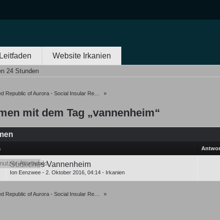
Leitfaden
Website Irkanien
en 24 Stunden
 Republic of Aurora - Social Insular Republic of Oceania
»
men mit dem Tag „vannenheim“
men
a
Antwor
Südliches Vannenheim
Ion Eenzwee
-
2. Oktober 2016, 04:14
-
Irkanien
 Republic of Aurora - Social Insular Republic of Oceania
»