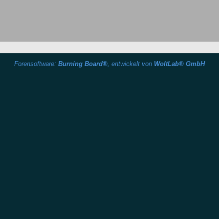
Forensoftware:
Burning Board®
, entwickelt von
WoltLab® GmbH