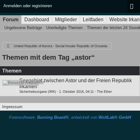
Anmelden oder registrieren
Forum
Dashboard
Mitglieder
Leitfaden
Website Irkan
Ungelesene Beiträge
Unerledigte Themen
Themen der letzten 24 Stund
United Republic of Aurora - Social Insular Republic of Oceania
Themen mit dem Tag „astor“
Themen
Seegebiet zwischen Astor und der Freien Republik
Irkanien
Sicherheitsorgane (IRK)
-
1. Oktober 2016, 04:11
-
The Ether
Impressum
Forensoftware:
Burning Board®
, entwickelt von
WoltLab® GmbH