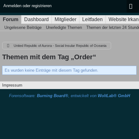
Anmelden oder registrieren
Forum
Dashboard
Mitglieder
Leitfaden
Website Irkan
Ungelesene Beiträge
Unerledigte Themen
Themen der letzten 24 Stund
United Republic of Aurora - Social Insular Republic of Oceania
Themen mit dem Tag „Order“
Es wurden keine Einträge mit diesem Tag gefunden.
Impressum
Forensoftware:
Burning Board®
, entwickelt von
WoltLab® GmbH