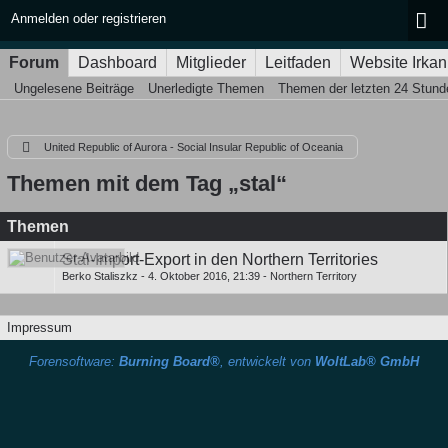
Anmelden oder registrieren
Forum
Dashboard
Mitglieder
Leitfaden
Website Irkan
Ungelesene Beiträge
Unerledigte Themen
Themen der letzten 24 Stund
United Republic of Aurora - Social Insular Republic of Oceania
Themen mit dem Tag „stal“
Themen
Stal-Import-Export in den Northern Territories
Berko Staliszkz
-
4. Oktober 2016, 21:39
-
Northern Territory
Impressum
Forensoftware:
Burning Board®
, entwickelt von
WoltLab® GmbH