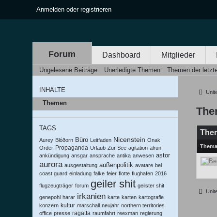
Anmelden oder registrieren
Forum
Dashboard
Mitglieder
Ungelesene Beiträge
Unerledigte Themen
Themen der letzt
INHALTE
United
Themen
The
TAGS
The
Nicenstein
Büro
Aurey
Blóðorn
Leitfaden
Onak
Them
Propaganda
Order
Urlaub
Zur See
agitation
alrun
astor
ankündigung
ansgar
ansprache
antika
anwesen
aurora
außenpolitik
ausgestaltung
avatare
bel
coast guard
einladung
falke
feier
flotte
flughafen
2016
geiler shit
flugzeugträger
forum
geilster shit
United
irkanien
genepohl
harar
karte
karten
kartografie
kultur
konzern
marschall
neujahr
northern territories
ragatta
office
presse
raumfahrt
reexman
regierung