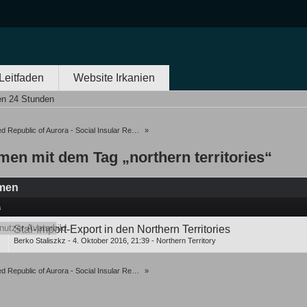
Leitfaden
Website Irkanien
en 24 Stunden
 Republic of Aurora - Social Insular Republic of Oceania
»
men mit dem Tag „northern territories“
men
a
Stal-Import-Export in den Northern Territories
Berko Staliszkz
-
4. Oktober 2016, 21:39
-
Northern Territory
 Republic of Aurora - Social Insular Republic of Oceania
»