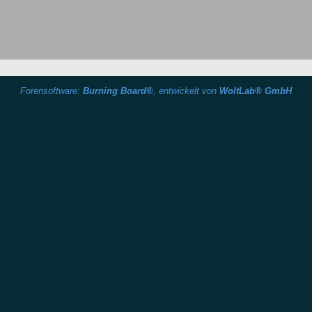
Forensoftware:
Burning Board®
, entwickelt von
WoltLab® GmbH