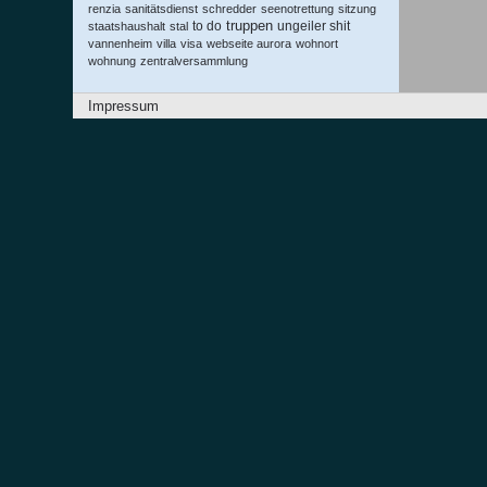
renzia
sanitätsdienst
schredder
seenotrettung
sitzung
truppen
to do
ungeiler shit
staatshaushalt
stal
vannenheim
villa
visa
webseite aurora
wohnort
wohnung
zentralversammlung
Impressum