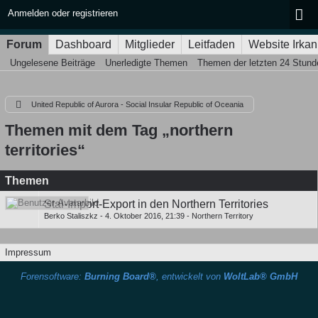
Anmelden oder registrieren
Forum
Dashboard
Mitglieder
Leitfaden
Website Irkan
Ungelesene Beiträge
Unerledigte Themen
Themen der letzten 24 Stund
United Republic of Aurora - Social Insular Republic of Oceania
Themen mit dem Tag „northern
territories“
Themen
Stal-Import-Export in den Northern Territories
Berko Staliszkz
-
4. Oktober 2016, 21:39
-
Northern Territory
Impressum
Forensoftware:
Burning Board®
, entwickelt von
WoltLab® GmbH