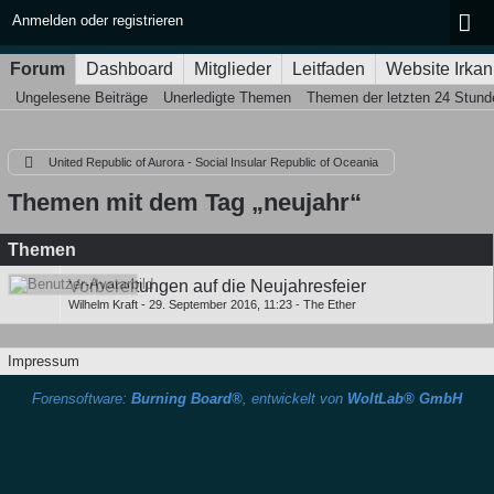
Anmelden oder registrieren
Forum
Dashboard
Mitglieder
Leitfaden
Website Irkan
Ungelesene Beiträge
Unerledigte Themen
Themen der letzten 24 Stund
United Republic of Aurora - Social Insular Republic of Oceania
Themen mit dem Tag „neujahr“
Themen
Vorbereitungen auf die Neujahresfeier
Wilhelm Kraft
-
29. September 2016, 11:23
-
The Ether
Impressum
Forensoftware:
Burning Board®
, entwickelt von
WoltLab® GmbH