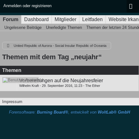
Anmelden oder registrieren
Forum
Dashboard
Mitglieder
Leitfaden
Website Irkan
Ungelesene Beiträge
Unerledigte Themen
Themen der letzten 24 Stund
United Republic of Aurora - Social Insular Republic of Oceania
Themen mit dem Tag „neujahr“
Themen
Vorbereitungen auf die Neujahresfeier
Wilhelm Kraft
-
29. September 2016, 11:23
-
The Ether
Impressum
Forensoftware:
Burning Board®
, entwickelt von
WoltLab® GmbH