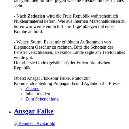
rausgefunden für oder gegen was die Presidentin des Landes
steht.
- Nach
Zedarien
wird die Freie Republik wahrscheinlich
Nuklearmaterial liefern. Wie aus internen Marschallkreisen zu
hören war werde ein Schiff 'die Tage' ablegen mit einer
Bombe an bord.
- Wetter: Sturm. Es ist mir erhöhtem Aufkommen von
fliegendem Geschirr zu rechnen. Bitte die Schotten der
Fenster verschliessen. Exekutor Lande sagte am Telefon alles
werde gut.
Der oberste Gode (geistlicher) der Freien Irkanischen
Republik
Oberst Ansgar Flokisonr Falke, Prätor zur
Kommandoabteilung Propaganda und Agitation 2 – Presse
Zitieren
Inhalt melden
Zum Seitenanfang
Ansgar Falke