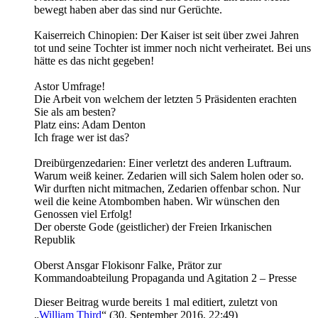
bewegt haben aber das sind nur Gerüchte.
Kaiserreich Chinopien: Der Kaiser ist seit über zwei Jahren
tot und seine Tochter ist immer noch nicht verheiratet. Bei uns
hätte es das nicht gegeben!
Astor Umfrage!
Die Arbeit von welchem der letzten 5 Präsidenten erachten
Sie als am besten?
Platz eins: Adam Denton
Ich frage wer ist das?
Dreibürgenzedarien: Einer verletzt des anderen Luftraum.
Warum weiß keiner. Zedarien will sich Salem holen oder so.
Wir durften nicht mitmachen, Zedarien offenbar schon. Nur
weil die keine Atombomben haben. Wir wünschen den
Genossen viel Erfolg!
Der oberste Gode (geistlicher) der Freien Irkanischen
Republik
Oberst Ansgar Flokisonr Falke, Prätor zur
Kommandoabteilung Propaganda und Agitation 2 – Presse
Dieser Beitrag wurde bereits 1 mal editiert, zuletzt von
„
William Third
“ (
30. September 2016, 22:49
)