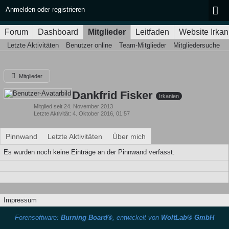
Anmelden oder registrieren
Forum
Dashboard
Mitglieder
Leitfaden
Website Irkan
Letzte Aktivitäten
Benutzer online
Team-Mitglieder
Mitgliedersuche
Mitglieder
Dankfrid Fisker
Irkanien
Mitglied seit 24. November 2013
Letzte Aktivität
4. Oktober 2016, 01:57
Pinnwand
Letzte Aktivitäten
Über mich
Es wurden noch keine Einträge an der Pinnwand verfasst.
Impressum
Forensoftware:
Burning Board®
, entwickelt von
WoltLab® GmbH