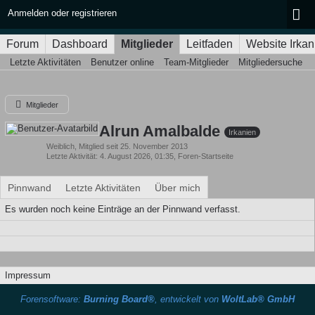
Anmelden oder registrieren
Forum
Dashboard
Mitglieder
Leitfaden
Website Irkan
Letzte Aktivitäten
Benutzer online
Team-Mitglieder
Mitgliedersuche
Mitglieder
Alrun Amalbalde
Irkanien
Weiblich
Mitglied seit 25. November 2013
Letzte Aktivität
4. August 2026, 01:35
, Foren-Startseite
Pinnwand
Letzte Aktivitäten
Über mich
Es wurden noch keine Einträge an der Pinnwand verfasst.
Impressum
Forensoftware:
Burning Board®
, entwickelt von
WoltLab® GmbH