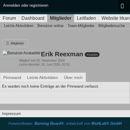
Anmelden oder registrieren
Forum
Dashboard
Mitglieder
Leitfaden
Website Irkan
Letzte Aktivitäten
Benutzer online
Team-Mitglieder
Mitgliedersuche
Mitglieder
Erik Reexman
Irkanien
Mitglied seit 26. September 2016
Letzte Aktivität
20. Juni 2026, 02:52
Pinnwand
Letzte Aktivitäten
Über mich
Es wurden noch keine Einträge an der Pinnwand verfasst.
Impressum
Forensoftware:
Burning Board®
, entwickelt von
WoltLab® GmbH