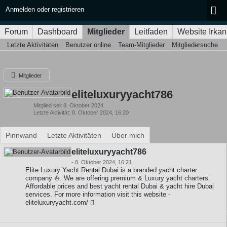
Anmelden oder registrieren
Forum
Dashboard
Mitglieder
Leitfaden
Website Irkan
Letzte Aktivitäten
Benutzer online
Team-Mitglieder
Mitgliedersuche
Mitglieder
eliteluxuryyacht786
Mitglied seit 8. Oktober 2024
Letzte Aktivität
8. Oktober 2024, 16:20
Pinnwand
Letzte Aktivitäten
Über mich
eliteluxuryyacht786
-
8. Oktober 2024, 16:21
Elite Luxury Yacht Rental Dubai is a branded yacht charter
company ⛵. We are offering premium & Luxury yacht charters.
Affordable prices and best yacht rental Dubai & yacht hire Dubai
services. For more information visit this website -
eliteluxuryyacht.com/