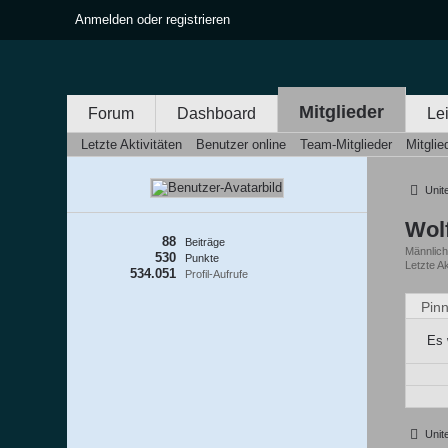
Anmelden oder registrieren
Mitglieder
Forum
Dashboard
Le
Letzte Aktivitäten
Benutzer online
Team-Mitglieder
Mitgli
United
Wol
88
Beiträge
Männlic
530
Punkte
Letzte Ak
534.051
Profil-Aufrufe
Pin
Es 
United