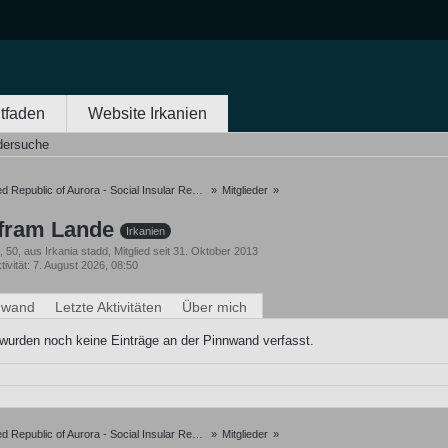
itfaden
Website Irkanien
edersuche
 Republic of Aurora - Social Insular Republic of Oceania
»
Mitglieder
»
fram Lande
Irkanien
h
50
aus Irkania stadd
Mitglied seit 31. Oktober 2013
tivität
7. August 2026, 08:50
nwand
Letzte Aktivitäten
Über mich
wurden noch keine Einträge an der Pinnwand verfasst.
 Republic of Aurora - Social Insular Republic of Oceania
»
Mitglieder
»