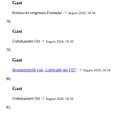
Gast
Kennwort vergessen-Formular
-
7. August 2026, 18:56
Gast
Unbekannter Ort
-
7. August 2026, 18:56
Gast
Benutzerprofil von „Luftwaffe der FIT“
-
7. August 2026, 18:56
Gast
Unbekannter Ort
-
7. August 2026, 18:56