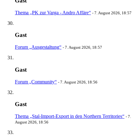
Gast
Thema „PK zur Varga - Andro Affäre“
-
7. August 2026, 18:57
Gast
Forum „Ausgestaltung“
-
7. August 2026, 18:57
Gast
Forum „Community“
-
7. August 2026, 18:56
Gast
Thema „Stal-Import-Export in den Northern Territories“
-
7.
August 2026, 18:56