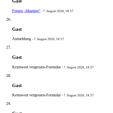
Gast
Forum „Irkanien“
-
7. August 2026, 18:57
Gast
Anmeldung
-
7. August 2026, 18:57
Gast
Kennwort vergessen-Formular
-
7. August 2026, 18:57
Gast
Kennwort vergessen-Formular
-
7. August 2026, 18:57