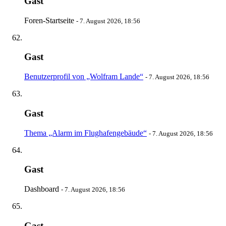
Gast
Foren-Startseite
-
7. August 2026, 18:56
Gast
Benutzerprofil von „Wolfram Lande“
-
7. August 2026, 18:56
Gast
Thema „Alarm im Flughafengebäude“
-
7. August 2026, 18:56
Gast
Dashboard
-
7. August 2026, 18:56
Gast