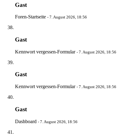
Gast
Foren-Startseite
-
7. August 2026, 18:56
Gast
Kennwort vergessen-Formular
-
7. August 2026, 18:56
Gast
Kennwort vergessen-Formular
-
7. August 2026, 18:56
Gast
Dashboard
-
7. August 2026, 18:56