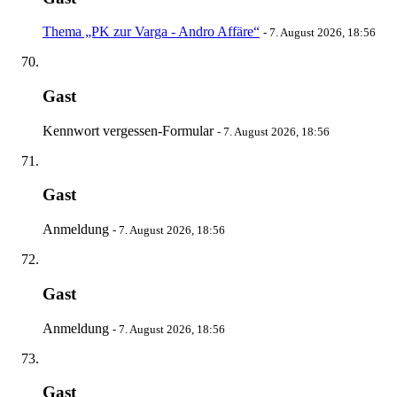
Thema „PK zur Varga - Andro Affäre“
-
7. August 2026, 18:56
Gast
Kennwort vergessen-Formular
-
7. August 2026, 18:56
Gast
Anmeldung
-
7. August 2026, 18:56
Gast
Anmeldung
-
7. August 2026, 18:56
Gast