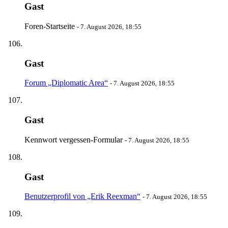
Gast
Foren-Startseite
-
7. August 2026, 18:55
Gast
Forum „Diplomatic Area“
-
7. August 2026, 18:55
Gast
Kennwort vergessen-Formular
-
7. August 2026, 18:55
Gast
Benutzerprofil von „Erik Reexman“
-
7. August 2026, 18:55