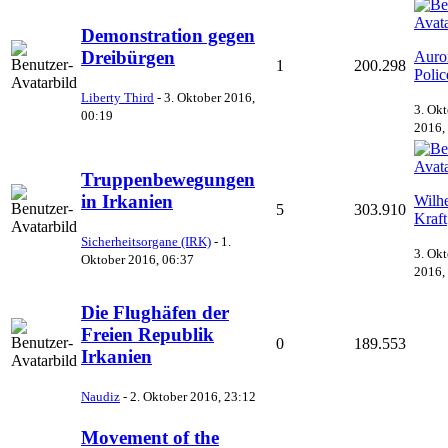
Demonstration gegen
Dreibürgen
Auro
1
200.298
Polic
Liberty Third
-
3. Oktober 2016,
3. Ok
00:19
2016,
Truppenbewegungen
in Irkanien
Wilh
5
303.910
Kraft
Sicherheitsorgane (IRK)
-
1.
3. Ok
Oktober 2016, 06:37
2016,
Die Flughäfen der
Freien Republik
0
189.553
Irkanien
Naudiz
-
2. Oktober 2016, 23:12
Movement of the