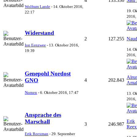
4
133.336
Satu 
Wolfram Lande
-
14. Oktober 2016,
19. O
22:17
2016,
Widerstand
2
127.255
Naud
Ion Eenzwee
-
13. Oktober 2016,
14. O
19:39
2016,
Genepohl Nordost
Alru
GNO
4
202.843
Amal
Nornen
-
6. Oktober 2016, 17:47
13. O
2016,
Ansprache des
Marschall
Erik
3
246.987
Ree
Erik Reexman
-
29. September