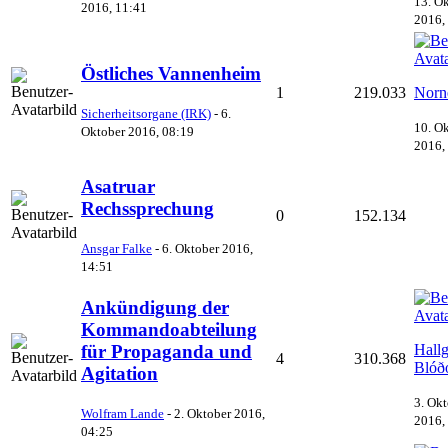
13. O
2016, 11:41
2016,
Östliches Vannenheim
1
219.033
Norn
Sicherheitsorgane (IRK)
-
6.
10. O
Oktober 2016, 08:19
2016,
Asatruar
Rechssprechung
0
152.134
Ansgar Falke
-
6. Oktober 2016,
14:51
Ankündigung der
Kommandoabteilung
Hall
für Propaganda und
4
310.368
Blóð
Agitation
3. Ok
Wolfram Lande
-
2. Oktober 2016,
2016,
04:25