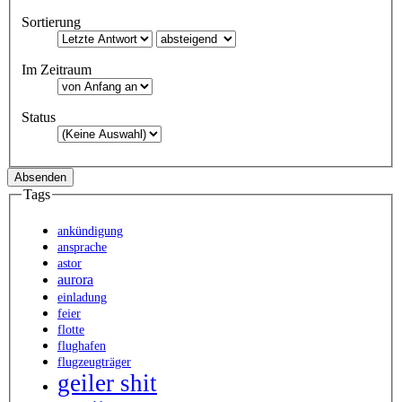
Sortierung
Im Zeitraum
Status
Tags
ankündigung
ansprache
astor
aurora
einladung
feier
flotte
flughafen
flugzeugträger
geiler shit