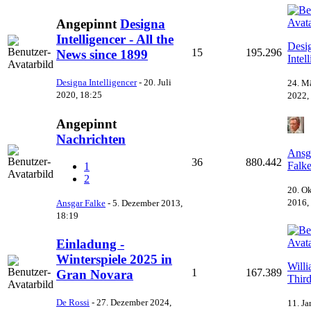
Angepinnt
Designa
Intelligencer - All the
Desi
15
195.296
News since 1899
Intel
Designa Intelligencer
-
20. Juli
24. M
2020, 18:25
2022,
Angepinnt
Nachrichten
Ansg
36
880.442
Falk
1
2
20. O
2016,
Ansgar Falke
-
5. Dezember 2013,
18:19
Einladung -
Winterspiele 2025 in
Will
1
167.389
Gran Novara
Thir
De Rossi
-
27. Dezember 2024,
11. Ja