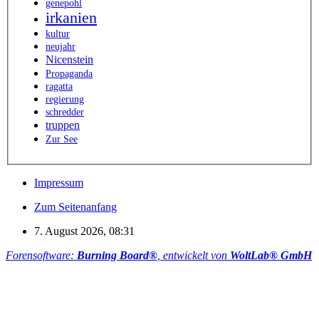
genepohl
irkanien
kultur
neujahr
Nicenstein
Propaganda
ragatta
regierung
schredder
truppen
Zur See
Impressum
Zum Seitenanfang
7. August 2026, 08:31
Forensoftware:
Burning Board®
, entwickelt von
WoltLab® GmbH