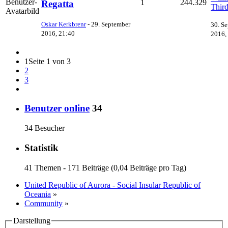
1
244.329
Regatta
Thir
Oskar Kerkbrenr
-
29. September
30. S
2016, 21:40
2016,
1
Seite 1 von 3
2
3
Benutzer online
34
34 Besucher
Statistik
41 Themen - 171 Beiträge (0,04 Beiträge pro Tag)
United Republic of Aurora - Social Insular Republic of
Oceania
»
Community
»
Darstellung