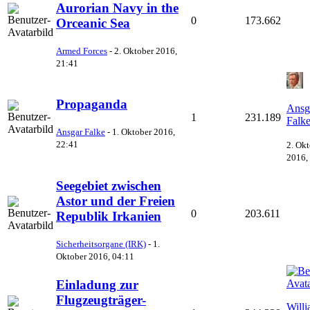
Aurorian Navy in the
0
173.662
Orceanic Sea
Armed Forces
-
2. Oktober 2016,
21:41
Propaganda
Ansg
1
231.189
Falk
Ansgar Falke
-
1. Oktober 2016,
22:41
2. Ok
2016,
Seegebiet zwischen
Astor und der Freien
0
203.611
Republik Irkanien
Sicherheitsorgane (IRK)
-
1.
Oktober 2016, 04:11
Einladung zur
Flugzeugträger-
Will