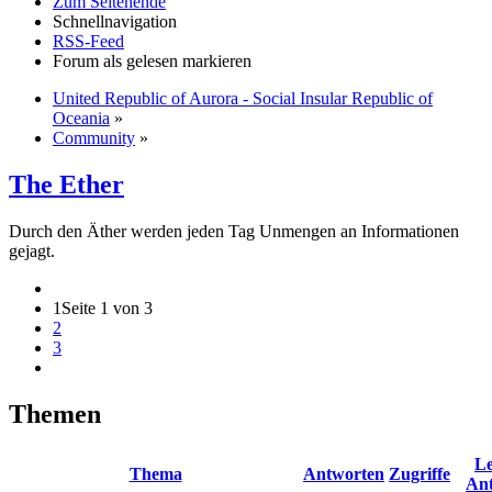
Zum Seitenende
Schnellnavigation
RSS-Feed
Forum als gelesen markieren
United Republic of Aurora - Social Insular Republic of
Oceania
»
Community
»
The Ether
Durch den Äther werden jeden Tag Unmengen an Informationen
gejagt.
1
Seite 1 von 3
2
3
Themen
Le
Thema
Antworten
Zugriffe
An