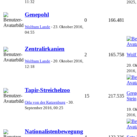
11:32
2025,
Genepohl
0
166.481
Wolfram Lande
-
23. Oktober 2016,
04:55
Zentralirkanien
2
165.758
Wolf
Wolfram Lande
-
20. Oktober 2016,
20. O
12:18
2016,
Tapir-Streichelzoo
Greg
15
217.535
Stein
Orla von der Katzenburg
-
30.
September 2016, 00:25
19. O
2016,
Nationalistenbewegung