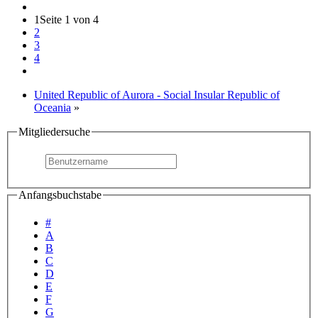
1
Seite 1 von 4
2
3
4
United Republic of Aurora - Social Insular Republic of
Oceania
»
Mitgliedersuche
Anfangsbuchstabe
#
A
B
C
D
E
F
G