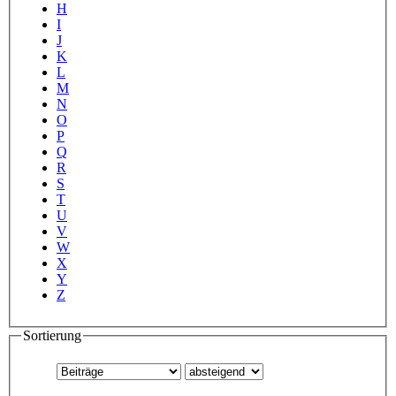
H
I
J
K
L
M
N
O
P
Q
R
S
T
U
V
W
X
Y
Z
Sortierung