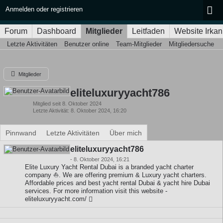
Anmelden oder registrieren
Forum
Dashboard
Mitglieder
Leitfaden
Website Irkan
Letzte Aktivitäten
Benutzer online
Team-Mitglieder
Mitgliedersuche
Mitglieder
eliteluxuryyacht786
Mitglied seit 8. Oktober 2024
Letzte Aktivität
8. Oktober 2024, 16:20
Pinnwand
Letzte Aktivitäten
Über mich
eliteluxuryyacht786
-
8. Oktober 2024, 16:21
Elite Luxury Yacht Rental Dubai is a branded yacht charter
company ⛵. We are offering premium & Luxury yacht charters.
Affordable prices and best yacht rental Dubai & yacht hire Dubai
services. For more information visit this website -
eliteluxuryyacht.com/